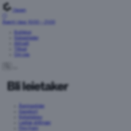
Oasen
Åpent i dag: 10:00 – 21:00
Butikker
Spisesteder
Aktuelt
Tilbud
Om oss
Bli leietaker
Åpningstider
Gavekort
Nyhetsbrev
Ledige stillinger
Finn frem