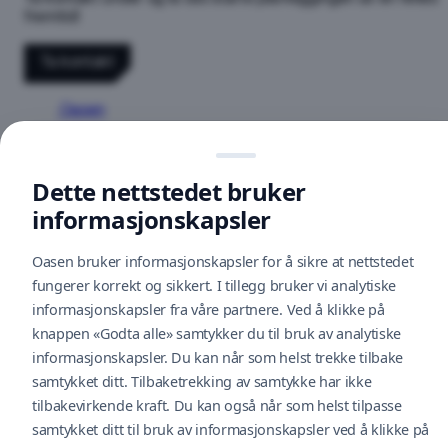
fremtid!
Ta kontakt
Oasen
Følg oss på sosiale medier
Dette nettstedet bruker
informasjonskapsler
Åpningstider
Finn frem
Oasen bruker informasjonskapsler for å sikre at nettstedet
Hittegods
fungerer korrekt og sikkert. I tillegg bruker vi analytiske
Nyhetsbrev
informasjonskapsler fra våre partnere. Ved å klikke på
Tilbakemelding
Cookie policy
knappen «Godta alle» samtykker du til bruk av analytiske
informasjonskapsler. Du kan når som helst trekke tilbake
U
samtykket ditt. Tilbaketrekking av samtykke har ikke
Cityconportal
tilbakevirkende kraft. Du kan også når som helst tilpasse
Personvernerklæring
A
samtykket ditt til bruk av informasjonskapsler ved å klikke på
Videoovervåkning