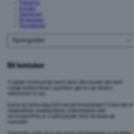
Parkering
Kontakt
Senterkart
Bli leietaker
Skravlekopp
Åpningstider
Bli leietaker
Vi jobber kontinuerlig med å sikre våre kunder den best
mulige butikkmiksen, og ønsker gjerne nye aktører
velkommen til oss.
Kunne du tenke deg å bli med på fortsettelsen? Enten det er
nisjebutikker, kjedebutikker, matkonsepter eller
servicebedrifter, er vi alltid på jakt etter de beste på
markedet.
Ta kontakt under og la oss starte planleggingen av en felles