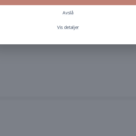
Avslå
Vis detaljer