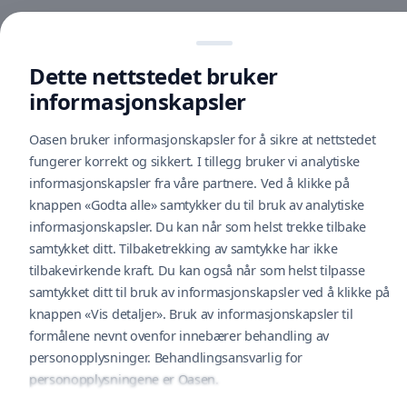
Oasen
Følg oss på sosiale medier
Dette nettstedet bruker
informasjonskapsler
Oasen bruker informasjonskapsler for å sikre at nettstedet
Åpningstider
Finn frem
fungerer korrekt og sikkert. I tillegg bruker vi analytiske
Hittegods
informasjonskapsler fra våre partnere. Ved å klikke på
Nyhetsbrev
knappen «Godta alle» samtykker du til bruk av analytiske
Tilbakemelding
informasjonskapsler. Du kan når som helst trekke tilbake
Cookie policy
U
samtykket ditt. Tilbaketrekking av samtykke har ikke
tilbakevirkende kraft. Du kan også når som helst tilpasse
Cityconportal
A
samtykket ditt til bruk av informasjonskapsler ved å klikke på
Personvernerklæring
knappen «Vis detaljer». Bruk av informasjonskapsler til
Videoovervåkning
formålene nevnt ovenfor innebærer behandling av
M
Følg oss på sosiale medier
personopplysninger. Behandlingsansvarlig for
personopplysningene er Oasen.
B