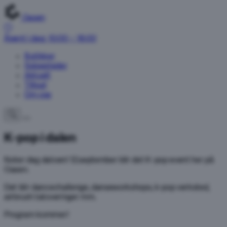
Oasen
Åpent i dag: 10:00 – 18:00
Butikker
Spisesteder
Aktuelt
Tilbud
Om oss
K-pop i dalen
Noter deg datoen! 12.september blir det K-pop event her på
Oasen.
Det blir dancechallenge, danseworkshops, k-pop verksted,
airbrush tatoveringer mm.
Program kommer!