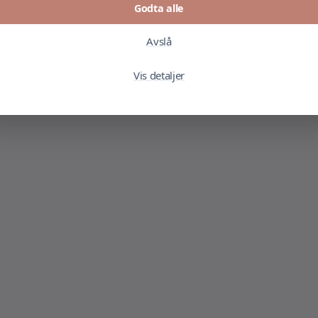
Godta alle
Avslå
Vis detaljer